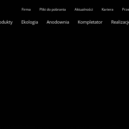
Firma
Pliki do pobrania
Aktualności
Kariera
Prze
odukty
Ekologia
Anodownia
Kompletator
Realizacj