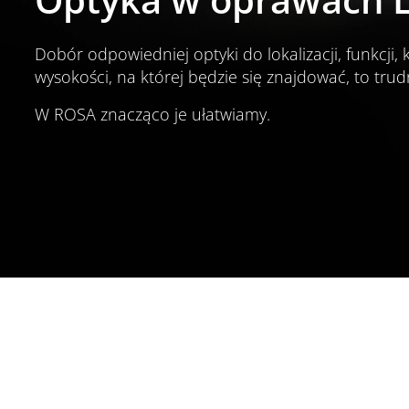
Dobór odpowiedniej optyki do lokalizacji, funkcji, 
wysokości, na której będzie się znajdować, to tru
W ROSA znacząco je ułatwiamy.