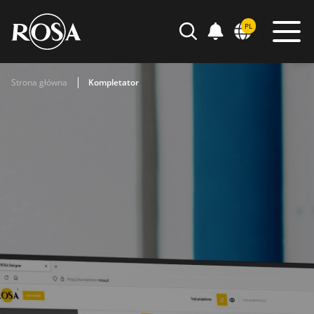
POWIADOMIENIA
PL
WYSZUKIWARKA
Strona główna
Kompletator