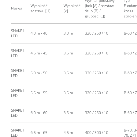
Wymiar podstawy
Typ
Wysokość
Wysokość
(bok [A] / rozstaw
Fundam
Nazwa
zestawu [H]
[x]
śrub [B] /
kosza
grubość [C])
zbroje
SNAKE I
4,0 m - 40
3,0 m
320 / 250 / 10
B-60 / 
LED
SNAKE I
4,5 m - 45
3,5 m
320 / 250 / 10
B-60 / 
LED
SNAKE I
5,0 m - 50
3,5 m
320 / 250 / 10
B-60 / 
LED
SNAKE I
5,5 m - 55
3,5 m
320 / 250 / 10
B-60 / 
LED
SNAKE I
6,0 m - 60
3,5 m
320 / 250 / 10
B-60 / 
LED
SNAKE I
B-70, B-
6,5 m - 65
4,5 m
400 / 300 / 10
LED
70, Z71