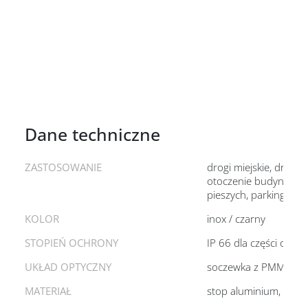
Dane techniczne
ZASTOSOWANIE
drogi miejskie
drogi 
otoczenie budynków 
pieszych
parkingi
KOLOR
inox / czarny
STOPIEŃ OCHRONY
IP 66 dla części optyc
UKŁAD OPTYCZNY
soczewka z PMMA
MATERIAŁ
stop aluminium, ano