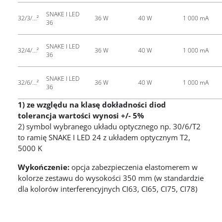
SNAKE I LED
32/3/...²
36 W
40 W
1 000 mA
36
SNAKE I LED
32/4/...²
36 W
40 W
1 000 mA
36
SNAKE I LED
32/6/...²
36 W
40 W
1 000 mA
36
1) ze względu na klasę dokładności diod
tolerancja wartości wynosi +/- 5%
2) symbol wybranego układu optycznego np. 30/6/T2
to ramię SNAKE I LED 24 z układem optycznym T2,
5000 K
Wykończenie:
opcja zabezpieczenia elastomerem w
kolorze zestawu do wysokości 350 mm (w standardzie
dla kolorów interferencyjnych CI63, CI65, CI75, CI78)