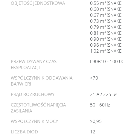
OBJĘTOŚĆ JEDNOSTKOWA
0,55 m³ (SNAKE I LED
0,60 m³ (SNAKE I LED
0,67 m³ (SNAKE I LED
0,73 m³ (SNAKE I LED
0,79 m³ (SNAKE I LED
0,81 m³ (SNAKE I LED
0,90 m³ (SNAKE I LED
0,96 m³ (SNAKE I LED
1,02 m³ (SNAKE I LED
PRZEWIDYWANY CZAS
L90B10 - 100 000 h
EKSPLOATACJI
WSPÓŁCZYNNIK ODDAWANIA
>70
BARW CRI
PRĄD ROZRUCHOWY
21 A / 225 µs
CZĘSTOTLIWOŚĆ NAPIĘCIA
50 - 60Hz
ZASILANIA
WSPÓŁCZYNNIK MOCY
≥0,95
LICZBA DIOD
12