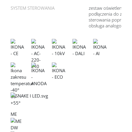
SYSTEM STEROWANIA
zestaw oświetleniowy
podłączenia do zewn
sterowania poprzez in
obsługa analogowego
ME
DW