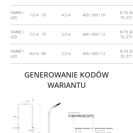
SNAKE I
B-70, B-
7,0 m - 70
4,5 m
400 / 300 / 10
LED
70, Z71
SNAKE I
B-70, B-
7,5 m - 75
5,5 m
400 / 300 / 12
LED
70, Z71
SNAKE I
B-70, B-
8,0 m - 80
5,5 m
400 / 300 / 12
LED
70, Z71
GENEROWANIE KODÓW
WARIANTU