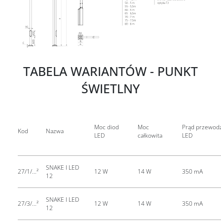
TABELA WARIANTÓW - PUNKT
ŚWIETLNY
Moc diod
Moc
Prąd przewod
Kod
Nazwa
LED
całkowita
LED
SNAKE I LED
27/1/...²
12 W
14 W
350 mA
12
SNAKE I LED
27/3/...²
12 W
14 W
350 mA
12