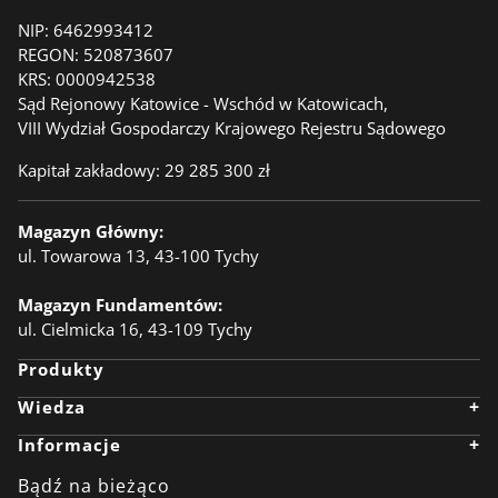
NIP:
6462993412
REGON:
520873607
KRS:
0000942538
Sąd Rejonowy Katowice - Wschód w Katowicach,
VIII Wydział Gospodarczy Krajowego Rejestru Sądowego
Kapitał zakładowy: 29 285 300 zł
Magazyn Główny:
ul. Towarowa 13, 43-100 Tychy
Magazyn Fundamentów:
ul. Cielmicka 16, 43-109 Tychy
Produkty
+
Wiedza
Wiedza
+
Informacje
Kompletator
Realizacje
Firma
Anodownia
Kariera
Bądź na bieżąco