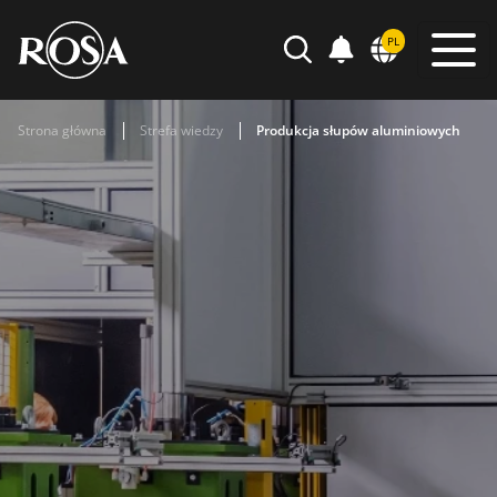
POWIADOMIENIA
PL
WYSZUKIWARKA
Strona główna
Strefa wiedzy
Produkcja słupów aluminiowych