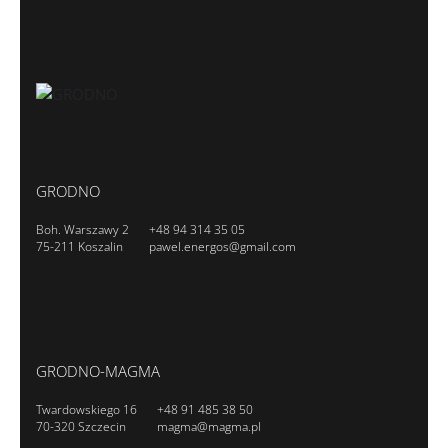
GRODNO
Boh. Warszawy 2
+48 94 314 35 05
75-211 Koszalin
pawel.energos@gmail.com
GRODNO-MAGMA
Twardowskiego 16
+48 91 485 38 50
70-320 Szczecin
magma@magma.pl