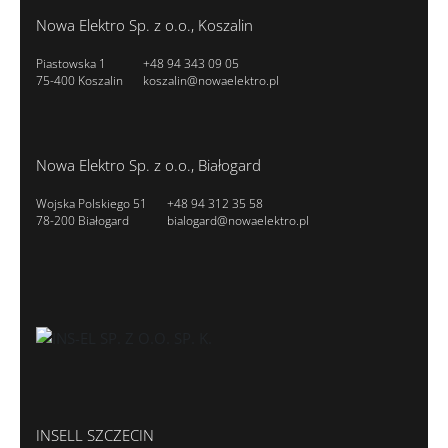
Nowa Elektro Sp. z o.o., Koszalin
Piastowska 1
+48 94 343 09 05
75-400 Koszalin
koszalin@nowaelektro.pl
Nowa Elektro Sp. z o.o., Białogard
Wojska Polskiego 51
+48 94 312 35 58
78-200 Białogard
bialogard@nowaelektro.pl
INSELL SZCZECIN