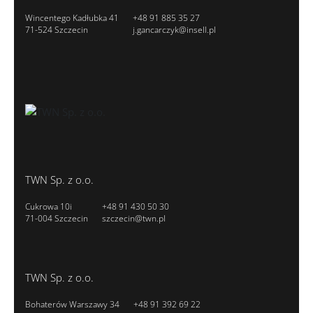
Wincentego Kadłubka 41
+48 91 885 35 27
71-524 Szczecin
j.gancarczyk@insell.pl
TWN Sp. z o.o.
Cukrowa 10i
+48 91 430 50 30
71-004 Szczecin
szczecin@twn.pl
TWN Sp. z o.o.
Bohaterów Warszawy 34
+48 91 392 69 22