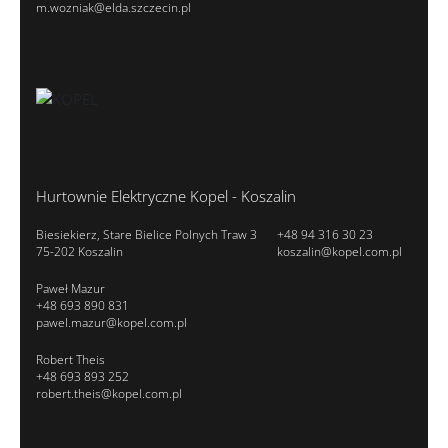
m.wozniak@elda.szczecin.pl
Hurtownie Elektryczne Kopel - Koszalin
Biesiekierz, Stare Bielice Polnych Traw 3
+48 94 316 30 23
75-202 Koszalin
koszalin@kopel.com.pl
Paweł Mazur
+48 693 890 831
pawel.mazur@kopel.com.pl
Robert Theis
+48 693 893 252
robert.theis@kopel.com.pl