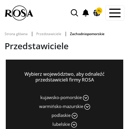
POWIADOMIENIA
PL
WYSZUKIWARKA
Strona główna
Przedstawiciele
Zachodniopomorskie
Przedstawiciele
Wybierz województwo, aby odnaleźć
przedstawicieli firmy ROSA
kujawsko-pomorskie
warmińsko-mazurskie
podlaskie
lubelskie