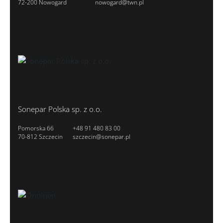
72-200 Nowogard
nowogard@twn.pl
Sonepar Polska sp. z o.o.
Pomorska 66
+48 91 480 83 00
70-812 Szczecin
szczecin@sonepar.pl