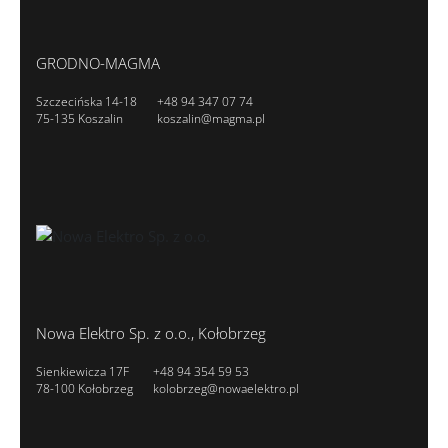
GRODNO-MAGMA
Szczecińska 14-18
+48 94 347 07 74
75-135 Koszalin
koszalin@magma.pl
Nowa Elektro Sp. z o.o., Kołobrzeg
Sienkiewicza 17F
+48 94 354 59 53
78-100 Kołobrzeg
kolobrzeg@nowaelektro.pl