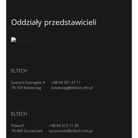
Oddziały przedstawicieli
ELTECH
Szarych Szeregów 4
+48 94 351 47 11
78-100 Kołobrzeg
kolobrzeg@eltech.info.pl
ELTECH
Pilska 9
+48 94 373 11 30
78-400 Szczecinek
szczecinek@eltech.info.pl