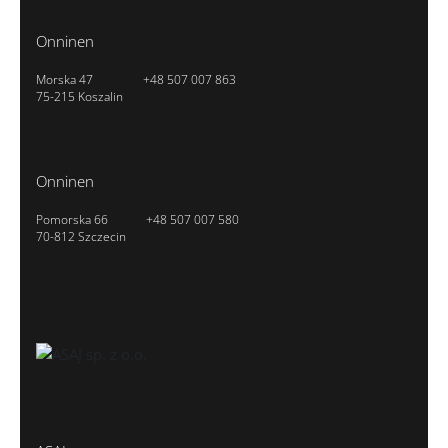
Onninen
Morska 47
+48 507 007 863
75-215 Koszalin
Onninen
Pomorska 66
+48 507 007 580
70-812 Szczecin