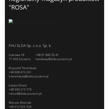
"ROSA"
FHU ELDA Sp. z o.o. Sp. k.
Cukrowa 18
+48 91 880 35 41
71-004 Szczecin
handlowy@elda.szczecin.pl
Krzysztof Terembuła
+48 608 673 261
k.terembula@elda.szczecin.pl
Łukasz Drozd
+48 506 215 718
l.drozd@elda.szczecin.pl
Mariusz Woźniak
+48 512 925 334