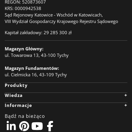
REGON:
520873607
KRS:
0000942538
Sąd Rejonowy Katowice - Wschód w Katowicach,
VIII Wydział Gospodarczy Krajowego Rejestru Sądowego
Kapitał zakładowy: 29 285 300 zł
Magazyn Główny:
ul. Towarowa 13, 43-100 Tychy
Magazyn Fundamentów:
ul. Cielmicka 16, 43-109 Tychy
Produkty
+
Wiedza
Wiedza
+
Informacje
Kompletator
Realizacje
Firma
Anodownia
Kariera
Bądź na bieżąco
Ekologia
Aktualności
BIM Object
Pliki do pobrania
LinkedIn
Kontakt