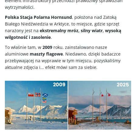
element infrastruktury przechodzi prawdziwy sprawdzian
wytrzymałości.
Polska Stacja Polarna Hornsund
, położona nad Zatoką
Białego Niedźwiedzia w Arktyce, to miejsce, gdzie sprzęt
narażony jest na
ekstremalny mróz, silny wiatr, wysoką
wilgotność i zasolenie
.
To właśnie tam, w
2009
roku, zainstalowano nasze
aluminiowe
maszty flagowe
. Niedawno, dzięki badaczce
przebywającej na wyprawie w tym miejscu, pozyskaliśmy
aktualne zdjęcia i... efekt mówi sam za siebie.