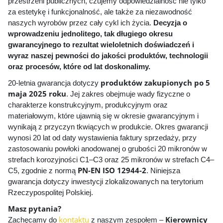
przestrzeni publicznych, czujemy odpowiedzialność nie tylko
za estetykę i funkcjonalność, ale także za niezawodność
naszych wyrobów przez cały cykl ich życia.
Decyzja o
wprowadzeniu jednolitego, tak długiego okresu
gwarancyjnego to rezultat wieloletnich doświadczeń i
wyraz naszej pewności do jakości produktów, technologii
oraz procesów, które od lat doskonalimy.
produktów zakupionych po 5
20-letnia gwarancja dotyczy
maja 2025 roku
. Jej zakres obejmuje wady fizyczne o
charakterze konstrukcyjnym, produkcyjnym oraz
materiałowym, które ujawnią się w okresie gwarancyjnym i
wynikają z przyczyn tkwiących w produkcie. Okres gwarancji
wynosi 20 lat od daty wystawienia faktury sprzedaży, przy
zastosowaniu powłoki anodowanej o grubości 20 mikronów w
strefach korozyjności C1–C3 oraz 25 mikronów w strefach C4–
PN-EN ISO 12944-2
C5, zgodnie z normą
. Niniejsza
gwarancja dotyczy inwestycji zlokalizowanych na terytorium
Rzeczypospolitej Polskiej.
Masz pytania?
kontaktu
Kierownicy
Zachęcamy do
z naszym zespołem –