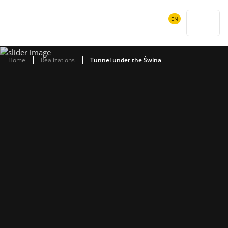
POWIADOMIENIA
EN
SEARCH
Home
Realizations
Tunnel under the Świna