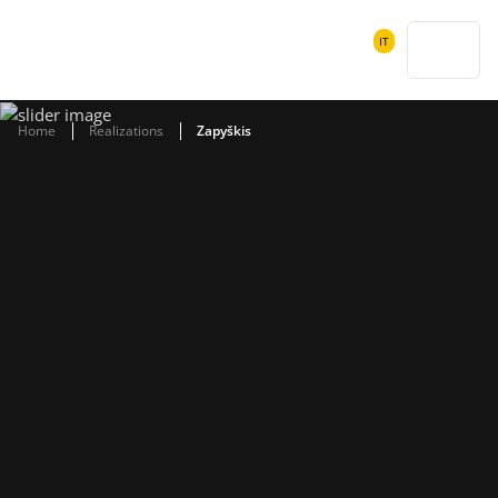
POWIADOMIENIA
IT
SEARCH
Home
Realizations
Zapyškis