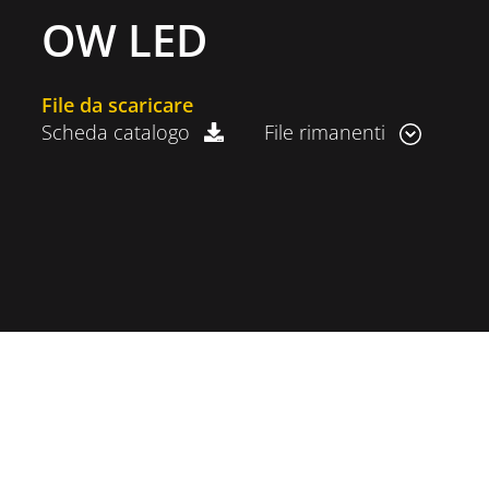
OW LED
File da scaricare
Scheda catalogo
File rimanenti