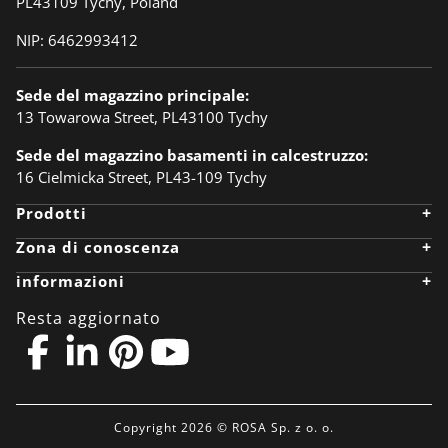
PL43109 Tychy, Poland
NIP: 6462993412
Sede del magazzino principale:
13 Towarowa Street, PL43100 Tychy
Sede del magazzino basamenti in calcestruzzo:
16 Cielmicka Street, PL43-109 Tychy
+
Prodotti
Apparecchi di illuminazione
+
Zona di conoscenza
Pali
Bracci
Zona di conoscenza
+
informazioni
Illuminazione degli attraversamenti pedonali
Progettista
Stazioni di ricarica
Realizzazioni
Azienda
Colonne e set di illuminazione
Anodizzazione
Carriera
Resta aggiornato
Fondazioni e cesti
Ecologia
Notizia
Connettori da palo e accessori
BIM Object
Scaricare files
Linkedin
Contatto
Politica sulla riservatezza
sovvenzioni UE
Zona partner
Copyright 2026 © ROSA Sp. z o. o.