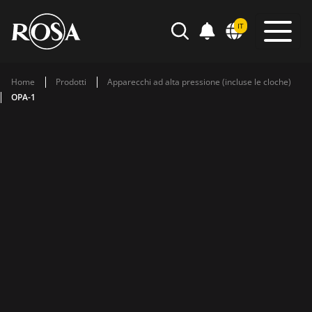
POWIADOMIENIA
IT
SEARCH
Home
Prodotti
Apparecchi ad alta pressione (incluse le cloche)
OPA-1