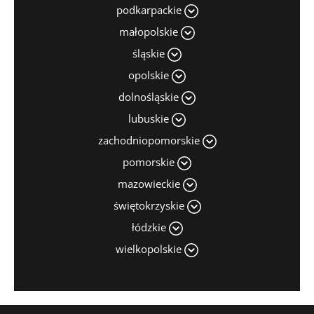
podkarpackie
małopolskie
śląskie
opolskie
dolnośląskie
lubuskie
zachodniopomorskie
pomorskie
mazowieckie
świętokrzyskie
łódzkie
wielkopolskie