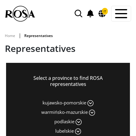
POWIADOMIENIA
IT
SEARCH
Home
Representatives
Representatives
Select a province to find ROSA
representatives
kujawsko-pomorskie
warmińsko-mazurskie
podlaskie
lubelskie